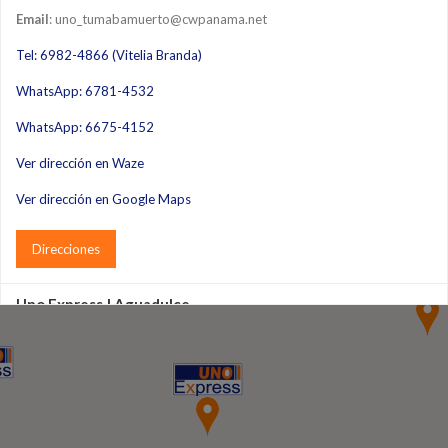
Email
: uno_tumabamuerto@cwpanama.net
Tel: 6982-4866 (Vitelia Branda)
WhatsApp: 6781-4532
WhatsApp: 6675-4152
Ver dirección en Waze
Ver dirección en Google Maps
Direcciones
Uno Express | Aguadulce
Dirección
: Calle Rafael Estevez, Frente al antiguo Hospital Marcos
Robles
Horario
: L-V (8am-5pm) | S (8am-1pm)
Email
: uno_juan@cwpanama.net
Tel: 6980-6580 (Hilda Ramos)