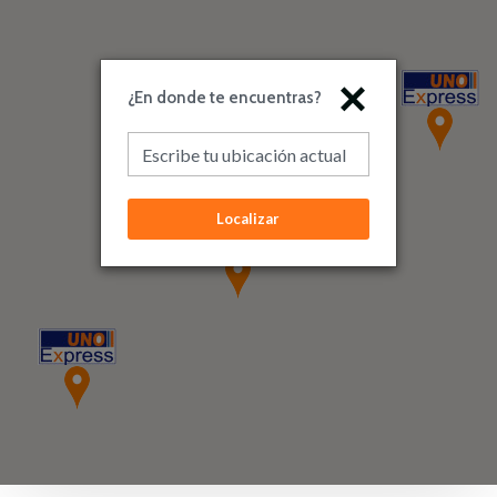
WhatsApp: 6675-4152
WhatsApp: 6980-6580
¿En donde te encuentras?
Ver dirección en Waze
Escribe tu ubicación actual
Ver dirección en Google Maps
Direcciones
Localizar
Uno Express | Albrook
Dirección
: Plaza Terrazas de Albrook, al lado de Farma Value, local
A12
Horario
: L-V (8am-5pm) | S (8am-1pm)
Email
: albrook@unoexpresspanama.com
Tel: 6949-1460 (Katerine Acosta)
WhatsApp: 6949-1460